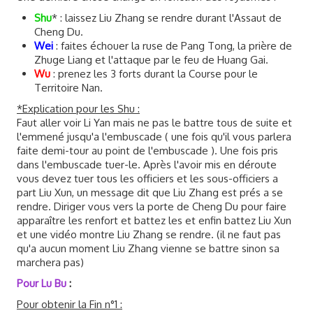
Shu
* : laissez Liu Zhang se rendre durant l'Assaut de
Cheng Du.
Wei
: faites échouer la ruse de Pang Tong, la prière de
Zhuge Liang et l'attaque par le feu de Huang Gai.
Wu
: prenez les 3 forts durant la Course pour le
Territoire Nan.
*Explication pour les Shu :
Faut aller voir Li Yan mais ne pas le battre tous de suite et
l'emmené jusqu'a l'embuscade ( une fois qu'il vous parlera
faite demi-tour au point de l'embuscade ). Une fois pris
dans l'embuscade tuer-le. Après l'avoir mis en déroute
vous devez tuer tous les officiers et les sous-officiers a
part Liu Xun, un message dit que Liu Zhang est prés a se
rendre. Diriger vous vers la porte de Cheng Du pour faire
apparaître les renfort et battez les et enfin battez Liu Xun
et une vidéo montre Liu Zhang se rendre. (il ne faut pas
qu'a aucun moment Liu Zhang vienne se battre sinon sa
marchera pas)
Pour Lu Bu
:
Pour obtenir la Fin n°1 :