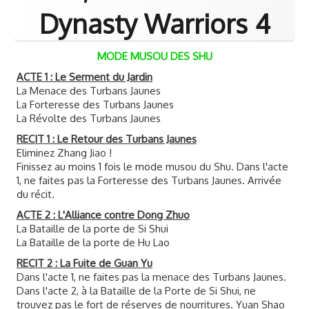
Samurai Warriors
Dynasty Warriors 4
Orochi All-Stars
MODE MUSOU DES SHU
Autres Warriors
ACTE 1 : Le Serment du Jardin
La Menace des Turbans Jaunes
Omega Force
La Forteresse des Turbans Jaunes
La Révolte des Turbans Jaunes
Kou Shibusawa
RECIT 1 : Le Retour des Turbans Jaunes
Tecmo Team Ninja
Eliminez Zhang Jiao !
Finissez au moins 1 fois le mode musou du Shu. Dans l'acte
Dossiers
1, ne faites pas la Forteresse des Turbans Jaunes. Arrivée
du récit.
Contact Communauté
ACTE 2 : L'Alliance contre Dong Zhuo
La Bataille de la porte de Si Shui
La Bataille de la porte de Hu Lao
RECIT 2 : La Fuite de Guan Yu
Dans l'acte 1, ne faites pas la menace des Turbans Jaunes.
Dans l'acte 2, à la Bataille de la Porte de Si Shui, ne
trouvez pas le fort de réserves de nourritures. Yuan Shao