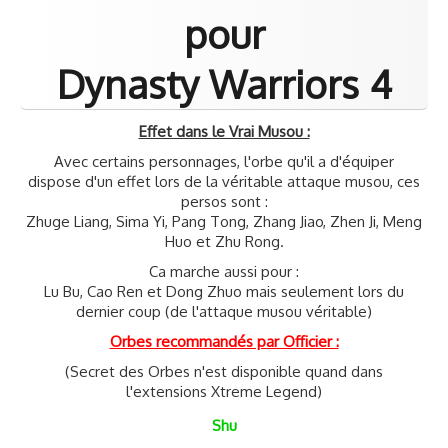
Samurai Warriors
pour
Orochi All-Stars
Dynasty Warriors 4
Autres Warriors
Effet dans le Vrai Musou :
Omega Force
Avec certains personnages, l'orbe qu'il a d'équiper
Kou Shibusawa
dispose d'un effet lors de la véritable attaque musou, ces
persos sont :
Tecmo Team Ninja
Zhuge Liang, Sima Yi, Pang Tong, Zhang Jiao, Zhen Ji, Meng
Huo et Zhu Rong.
Dossiers
Ca marche aussi pour :
Lu Bu, Cao Ren et Dong Zhuo mais seulement lors du
Contact Communauté
dernier coup (de l'attaque musou véritable)
Orbes recommandés par Officier :
(Secret des Orbes n'est disponible quand dans
l'extensions Xtreme Legend)
Shu