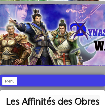
Menu
Accueil
Les Affinités des Obres
Dynasty Warriors