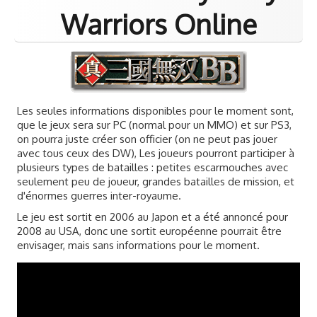
Samurai Warriors
Warriors Online
Orochi All-Stars
Autres Warriors
Omega Force
Les seules informations disponibles pour le moment sont,
Kou Shibusawa
que le jeux sera sur PC (normal pour un MMO) et sur PS3,
on pourra juste créer son officier (on ne peut pas jouer
Tecmo Team Ninja
avec tous ceux des DW), Les joueurs pourront participer à
plusieurs types de batailles : petites escarmouches avec
Dossiers
seulement peu de joueur, grandes batailles de mission, et
d'énormes guerres inter-royaume.
Contact Communauté
Le jeu est sortit en 2006 au Japon et a été annoncé pour
2008 au USA, donc une sortit européenne pourrait être
envisager, mais sans informations pour le moment.