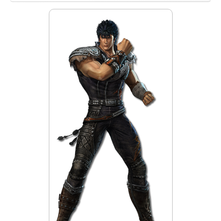
Samurai Warriors
Orochi All-Stars
Autres Warriors
Omega Force
Kou Shibusawa
Tecmo Team Ninja
Dossiers
Contact Communauté