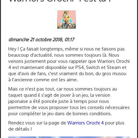
Samurai Warriors
Orochi All-Stars
Autres Warriors
dimanche 21 octobre 2018, 01:17
Omega Force
Hey ! Ça faisait longtemps, même si nous ne faisons pas
beaucoup d'actualité, nous sommes toujours là. Nous
Kou Shibusawa
venons justement pour vous rappeler que Warriors Orochi
4 est maintenant disponible sur PS4, Switch et Steam et
Tecmo Team Ninja
que d'avis de fans, c'est vraiment du bon, du gros musou
à l'ancienne comme ont les aime.
Dossiers
Mais ce n'est pas tout, car nous sommes toujours au
taquet quand il s'agit de jouer à un jeu, la version
Contact Communauté
japonaise a été poncée juste à temps pour nous
permettre de vous proposer tous les conseils nécessaires
pour compléter le jeu dans de bonnes conditions.
Rendez vous sur la page de
Warriors Orochi 4
pour plus
de détails !