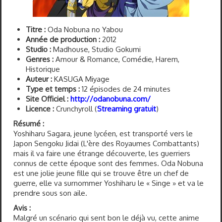
Titre :
Oda Nobuna no Yabou
Année de production :
2012
Studio :
Madhouse, Studio Gokumi
Genres :
Amour & Romance, Comédie, Harem,
Historique
Auteur :
KASUGA Miyage
Type et temps :
12 épisodes de 24 minutes
Site Officiel :
http://odanobuna.com/
Licence :
Crunchyroll (
Streaming gratuit
)
Résumé :
Yoshiharu Sagara, jeune lycéen, est transporté vers le
Japon Sengoku Jidai (L'ère des Royaumes Combattants)
mais il va faire une étrange découverte, les guerriers
connus de cette époque sont des femmes. Oda Nobuna
est une jolie jeune fille qui se trouve être un chef de
guerre, elle va surnommer Yoshiharu le « Singe » et va le
prendre sous son aile.
Avis :
Malgré un scénario qui sent bon le déjà vu, cette anime