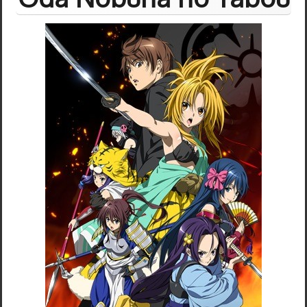
Samurai Warriors
Orochi All-Stars
Autres Warriors
Omega Force
Kou Shibusawa
Tecmo Team Ninja
Dossiers
Contact Communauté