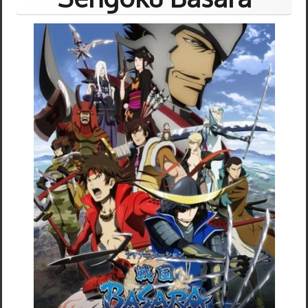
Samurai Warriors
Orochi All-Stars
Autres Warriors
Omega Force
Kou Shibusawa
Tecmo Team Ninja
Dossiers
Contact Communauté