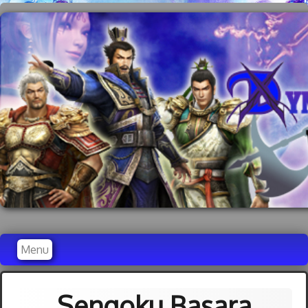
Menu
Accueil
Sengoku Basara
Dynasty Warriors